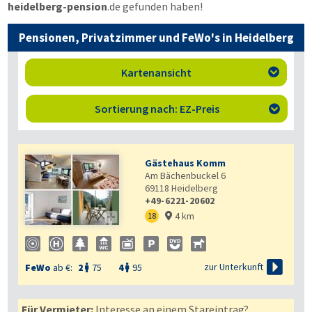
heidelberg-pension
.de
gefunden haben!
Pensionen, Privatzimmer und FeWo's in Heidelberg
Kartenansicht

Sortierung nach: EZ-Preis

Gästehaus Komm
Am Bächenbuckel 6
69118
Heidelberg
+49-6221-20602
4 km

18


zur Unterkunft
FeWo
ab €:
2
75
4
95


Für Vermieter:
Interesse an einem Stareintrag?