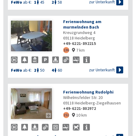

zur Unterkunft
FeWo
ab €:
1
45
2
58


Ferienwohnung am
murmelnden Bach
Kreuzgrundweg 4
69118
Heidelberg
+49-6221-892215
7 km
136


zur Unterkunft
FeWo
ab €:
2
50
4
60


Ferienwohnung Rudolphi
Wilhelmsfelder Str. 20
69118
Heidelberg-Ziegelhausen
+49-6221-802972
10 km

151
