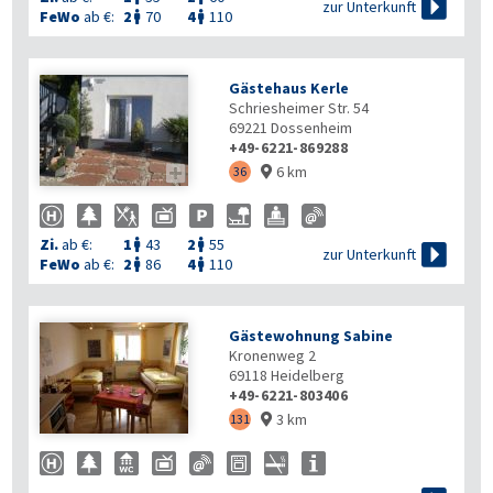

zur Unterkunft
FeWo
ab €:
2
70
4
110


Gästehaus Kerle
Schriesheimer Str. 54
69221
Dossenheim
+49-6221-869288
6 km

36

Zi.
ab €:
1
43
2
55



zur Unterkunft
FeWo
ab €:
2
86
4
110


Gästewohnung Sabine
Kronenweg 2
69118
Heidelberg
+49-6221-803406
3 km
131
