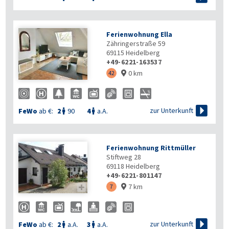
Ferienwohnung Ella
Zähringerstraße 59
69115
Heidelberg
+49-6221-163537
0 km
42


zur Unterkunft
FeWo
ab €:
2
90
4
a.A.


Ferienwohnung Rittmüller
Stiftweg 28
69118
Heidelberg
+49-6221-801147
7 km

7


zur Unterkunft
FeWo
ab €:
2
a.A.
3
a.A.

