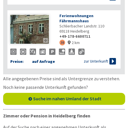
Ferienwohnungen
Fährmannshaus
Schlierbacher Landstr. 110
69118
Heidelberg
+49-178-6600711

2 km
38


zur Unterkunft
Preise:
auf Anfrage
Alle angegebenen Preise sind als Untergrenze zu verstehen.
Noch keine passende Unterkunft gefunden?
Suche im nahen Umland der Stadt
Zimmer oder Pension in Heidelberg finden
Auf der Suche nach einer angenehmen Unterkunft als