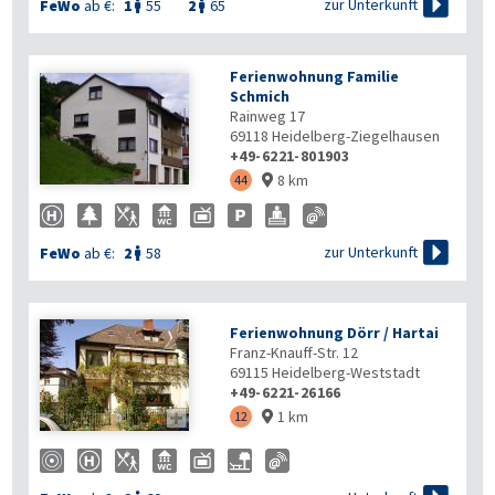

zur Unterkunft
FeWo
ab €:
1
55
2
65


Ferienwohnung Familie
Schmich
Rainweg 17
69118
Heidelberg-Ziegelhausen
+49-6221-801903
8 km
44


zur Unterkunft
FeWo
ab €:
2
58

Ferienwohnung Dörr / Hartai
Franz-Knauff-Str. 12
69115
Heidelberg-Weststadt
+49-6221-26166
1 km

12
