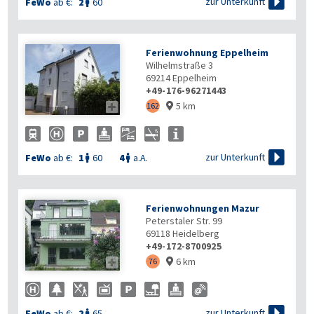

zur Unterkunft
FeWo
ab €:
2
60

Ferienwohnung Eppelheim
Wilhelmstraße 3
69214
Eppelheim
+49-176-96271443
5 km

162


zur Unterkunft
FeWo
ab €:
1
60
4
a.A.


Ferienwohnungen Mazur
Peterstaler Str. 99
69118
Heidelberg
+49-172-8700925
6 km

76


zur Unterkunft
FeWo
ab €:
2
65
