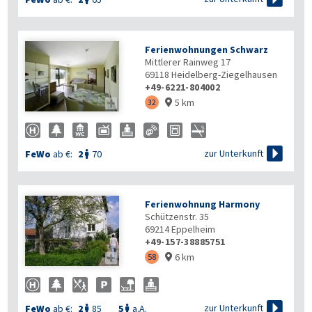
Ferienwohnungen Schwarz
Mittlerer Rainweg 17
69118
Heidelberg-Ziegelhausen
+49-6221-804002
5 km

32


zur Unterkunft
FeWo
ab €:
2
70

Ferienwohnung Harmony
Schützenstr. 35
69214
Eppelheim
+49-157-38885751
6 km

58


zur Unterkunft
FeWo
ab €:
2
85
5
a.A.

