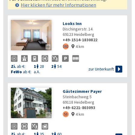
Hier klicken für mehr
Informationen
Looks Inn
Dischingerstr. 14
69123
Heidelberg
+49-1514-1830822
4 km

102

Zi.
ab €:
1
28
2
54



zur Unterkunft
FeWo
ab €:
a.A.
Gästezimmer Payer
Steinbachweg 5
69118
Heidelberg
+49-6221-803093
4 km

53

Zi.
ab €:
1
35
2
60

